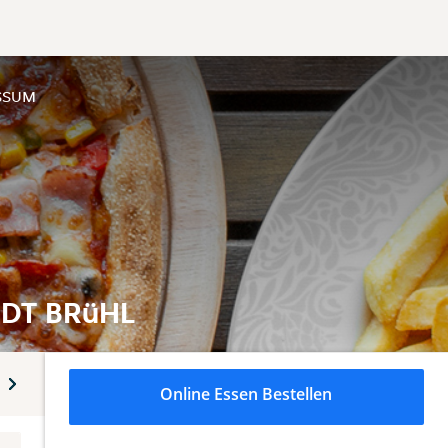
SSUM
äDT BRüHL
ezialitäten
Bratwurst Spezial
Indische Spezialitäten
Online Essen Bestellen