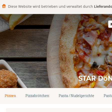
Diese Website wird betrieben und verwaltet durch
Lieferand
STAR DöN
Pizzen
Pizzabrötchen
Pasta / Nudelgerichte
Past