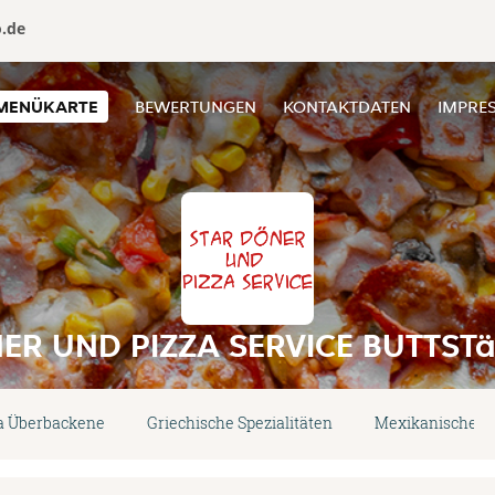
o.de
MENÜKARTE
BEWERTUNGEN
KONTAKTDATEN
IMPRE
ER UND PIZZA SERVICE BUTTST
a Überbackene
Griechische Spezialitäten
Mexikanische Sp